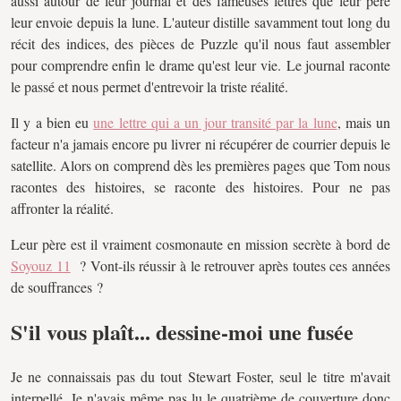
aussi autour de leur journal et des fameuses lettres que leur père
leur envoie depuis la lune. L'auteur distille savamment tout long du
récit des indices, des pièces de Puzzle qu'il nous faut assembler
pour comprendre enfin le drame qu'est leur vie. Le journal raconte
le passé et nous permet d'entrevoir la triste réalité.
Il y a bien eu
une lettre qui a un jour transité par la lune
, mais un
facteur n'a jamais encore pu livrer ni récupérer de courrier depuis le
satellite. Alors on comprend dès les premières pages que Tom nous
racontes des histoires, se raconte des histoires. Pour ne pas
affronter la réalité.
Leur père est il vraiment cosmonaute en mission secrète à bord de
Soyouz 11
? Vont-ils réussir à le retrouver après toutes ces années
de souffrances ?
S'il vous plaît... dessine-moi une fusée
Je ne connaissais pas du tout Stewart Foster, seul le titre m'avait
interpellé. Je n'avais même pas lu le quatrième de couverture donc