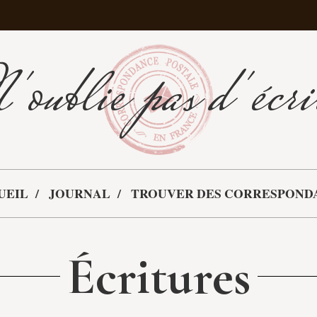
'oublie pas d'écri
UEIL
JOURNAL
TROUVER DES CORRESPOND
Écritures