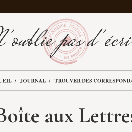
'oublie pas d'écri
UEIL
JOURNAL
TROUVER DES CORRESPOND
Boîte aux Lettre