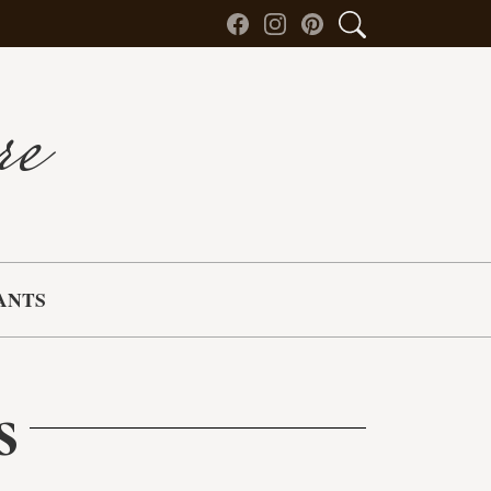
re
ANTS
s