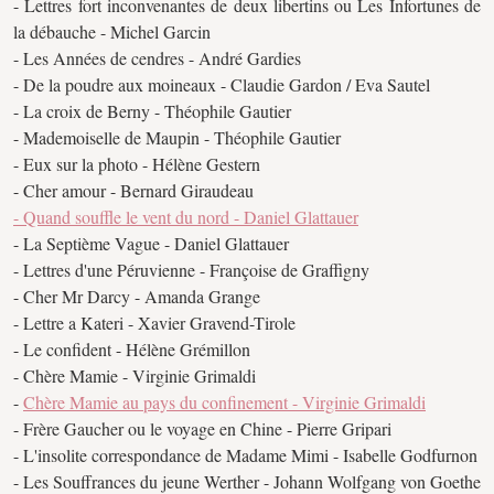
- Lettres fort inconvenantes de deux libertins ou Les Infortunes de
la débauche - Michel Garcin
- Les Années de cendres - André Gardies
- De la poudre aux moineaux - Claudie Gardon / Eva Sautel
- La croix de Berny - Théophile Gautier
- Mademoiselle de Maupin - Théophile Gautier
- Eux sur la photo - Hélène Gestern
- Cher amour - Bernard Giraudeau
- Quand souffle le vent du nord - Daniel Glattauer
- La Septième Vague - Daniel Glattauer
- Lettres d'une Péruvienne - Françoise de Graffigny
- Cher Mr Darcy - Amanda Grange
- Lettre a Kateri - Xavier Gravend-Tirole
- Le confident - Hélène Grémillon
- Chère Mamie - Virginie Grimaldi
-
Chère Mamie au pays du confinement - Virginie Grimaldi
- Frère Gaucher ou le voyage en Chine - Pierre Gripari
- L'insolite correspondance de Madame Mimi - Isabelle Godfurnon
- Les Souffrances du jeune Werther - Johann Wolfgang von Goethe