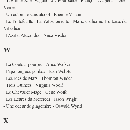
- L'Ermite & le Vagabond : Pour saluer François Augiéras - Joël
Vernet
- Un automne sans alcool - Etienne Villain
- Le Portefeuille ; La Valise ouverte - Marie-Catherine-Hortense de
Villedieu
- L'exil d'Alexandra - Anca Visdei
W
- La Couleur pourpre - Alice Walker
- Papa-longues-jambes - Jean Webster
- Les Ides de Mars - Thornton Wilder
- Trois Guinées - Virginia Woolf
- Le Chevalier-Mage - Gene Wolfe
- Les Lettres du Mercredi - Jason Wright
- Une odeur de gingembre - Oswald Wynd
X