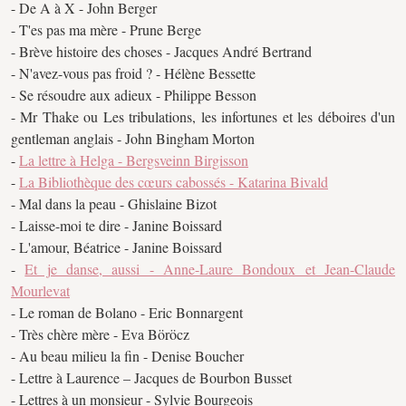
- De A à X - John Berger
- T'es pas ma mère - Prune Berge
- Brève histoire des choses - Jacques André Bertrand
- N'avez-vous pas froid ? - Hélène Bessette
- Se résoudre aux adieux - Philippe Besson
- Mr Thake ou Les tribulations, les infortunes et les déboires d'un
gentleman anglais - John Bingham Morton
-
La lettre à Helga - Bergsveinn Birgisson
-
La Bibliothèque des cœurs cabossés - Katarina Bivald
- Mal dans la peau - Ghislaine Bizot
- Laisse-moi te dire - Janine Boissard
- L'amour, Béatrice - Janine Boissard
-
Et je danse, aussi - Anne-Laure Bondoux et Jean-Claude
Mourlevat
- Le roman de Bolano - Eric Bonnargent
- Très chère mère - Eva Böröcz
- Au beau milieu la fin - Denise Boucher
- Lettre à Laurence – Jacques de Bourbon Busset
- Lettres à un monsieur - Sylvie Bourgeois