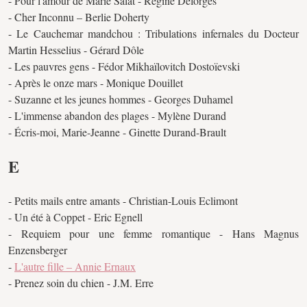
- Pour l'amour de Marie Salat - Régine Deforges
- Cher Inconnu – Berlie Doherty
- Le Cauchemar mandchou : Tribulations infernales du Docteur
Martin Hesselius - Gérard Dôle
- Les pauvres gens - Fédor Mikhaïlovitch Dostoïevski
- Après le onze mars - Monique Douillet
- Suzanne et les jeunes hommes - Georges Duhamel
- L'immense abandon des plages - Mylène Durand
- Écris-moi, Marie-Jeanne - Ginette Durand-Brault
E
- Petits mails entre amants - Christian-Louis Eclimont
- Un été à Coppet - Eric Egnell
- Requiem pour une femme romantique - Hans Magnus
Enzensberger
-
L'autre fille – Annie Ernaux
- Prenez soin du chien - J.M. Erre